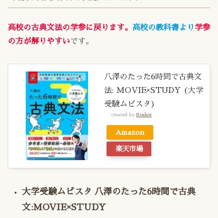
高校の古典文法の学参に戻ります。
高校の
教科書より
学参
の方が解りやすい
です。
八澤のたった6時間で古典文
法: MOVIE×STUDY (大学
受験ムビスタ)
created by
Rinker
Amazon
楽天市場
大学受験ムビスタ 八澤のたった6時間で古典
文:MOVIE×STUDY