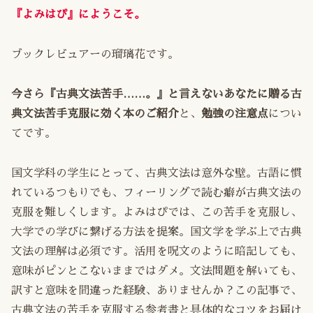
『よみはぴ』にようこそ。
ブックレビュアーの瑠璃花です。
今さら『古典文法苦手……。』と言えないあなたに贈る古
典文法苦手克服に効く本のご紹介
と、
勉強の注意点
につい
てです。
国文学科の学生にとって、古典文法は意外な壁。古語に慣
れているつもりでも、フィーリングで読む癖が古典文法の
克服を難しくします。よみはぴでは、この苦手を克服し、
大学での学びに繋げる方法を提案。国文学を学ぶ上で古典
文法の理解は必須です。活用を呪文のように暗記しても、
意味がピンとこないままではダメ。文法問題を解いても、
訳すと意味を間違った経験、ありませんか？この記事で、
古典文法の苦手を克服する参考書と具体的なコツをお届け