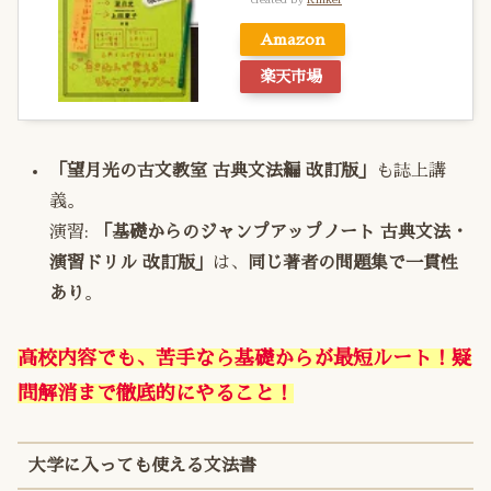
Amazon
楽天市場
「望月光の古文教室 古典文法編 改訂版」
も誌上講
義。
演習
:
「基礎からのジャンプアップノート 古典文法・
演習ドリル 改訂版」
は、
同じ著者の問題集で一貫性
あり
。
高校内容でも、苦手なら基礎からが最短ルート！疑
問解消まで徹底的にやること！
大学に入っても使える文法書