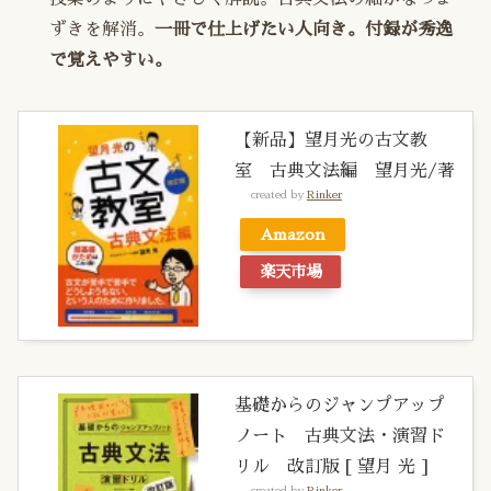
ずきを解消。
一冊で仕上げたい人向き。付録が秀逸
で覚えやすい。
【新品】望月光の古文教
室 古典文法編 望月光/著
created by
Rinker
Amazon
楽天市場
基礎からのジャンプアップ
ノート 古典文法・演習ド
リル 改訂版 [ 望月 光 ]
created by
Rinker