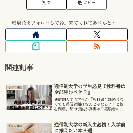
X
コピー
瑠璃花をフォローしてね。来てくれてありがとう。
関連記事
通信制大学の学生必見『教科書は
学びの記録
全部読むべき？』
通信制大学の学生が「教科書全部読まな
くても通信課題はなんとかなる？」と悩
む問題。都市伝説か真実か？経験者のリ
アルな対策とよみはぴの解決法をチェッ
ク！#よみはぴ
通信制大学の新入生必携！入学前
学びの記録
に揃えたい本３選