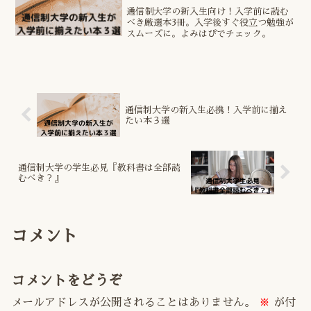
通信制大学の新入生向け！入学前に読む
べき厳選本3冊。入学後すぐ役立つ勉強が
スムーズに。よみはぴでチェック。
通信制大学の新入生必携！入学前に揃え
たい本３選
通信制大学の学生必見『教科書は全部読
むべき？』
コメント
コメントをどうぞ
メールアドレスが公開されることはありません。
※
が付