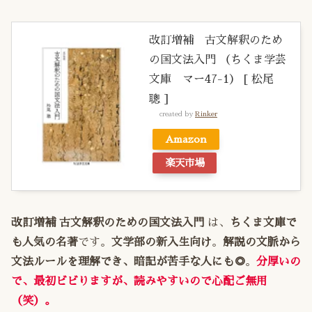
改訂増補 古文解釈のため
の国文法入門 （ちくま学芸
文庫 マー47-1） [ 松尾
聰 ]
created by
Rinker
Amazon
楽天市場
改訂増補 古文解釈のための国文法入門
は、
ちくま文庫で
も人気の名著
です。
文学部の新入生向け
。
解説の文脈から
文法ルールを理解でき、暗記が苦手な人にも◎
。
分厚いの
で、最初ビビりますが、読みやすいので心配ご無用
（笑）。