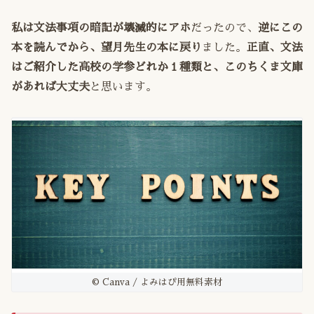
私は文法事項の暗記が壊滅的にアホ
だったので、
逆にこの
本を読んでから、望月先生の本に戻り
ました。
正直、文法
はご紹介した高校の学参どれか１種類と、このちくま文庫
があれば大丈夫
と思います。
© Canva / よみはぴ用無料素材