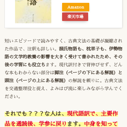
Amazon
楽天市場
短いエピソードで読みやすく、古典文法の基礎が凝縮され
た作品で、注釈も詳しい。
源氏物語も、枕草子も、伊勢物
語の文学的教養の影響を大きく受けて書かれたため、その
後の学習にも役立ち
ます。現代訳付きで背伸びせず、どん
な本もわからない部分は
脚注（ページの下にある解説）と
頭注（ページの上にある解説）
の解説を頼りに。古典文法
を交通整理役と捉え、よみはぴ流に楽しみながら学んでく
ださい。
それでも？？？な
人は、
現代語訳で、主要作
品を通読後、
学参に戻り
ます。
中身を知って