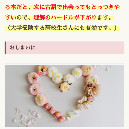
る本だと、次に古語で出会ってもとっつきや
すい
ので、
理解のハードルが下がり
ます
。
（大学受験する高校生さんにも有効です。）
おしまいに