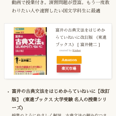
動画で授業付き。演習問題が豊富。もう一度教
わりたい人や速習したい国文学科生に最適
富井の古典文法をはじめか
らていねいに改訂版 （東進
ブックス） [ 富井健二 ]
created by
Rinker
Amazon
楽天市場
富井の古典文法をはじめからていねいに【改訂
版】 (東進ブックス 大学受験 名人の授業シリ
ーズ)
授業のようにやさしく解説。古典文法の細かなつま