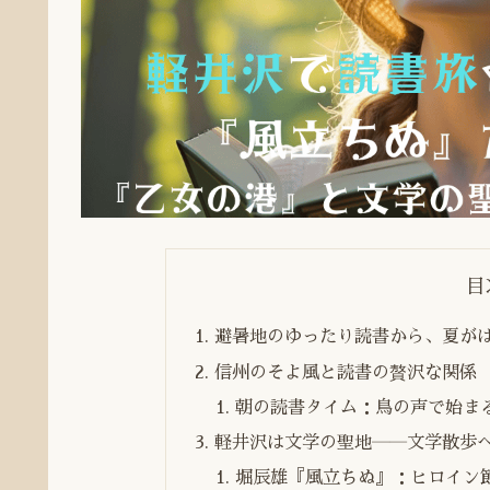
目
避暑地のゆったり読書から、夏が
信州のそよ風と読書の贅沢な関係
朝の読書タイム：鳥の声で始ま
軽井沢は文学の聖地――文学散歩
堀辰雄『風立ちぬ』：ヒロイン