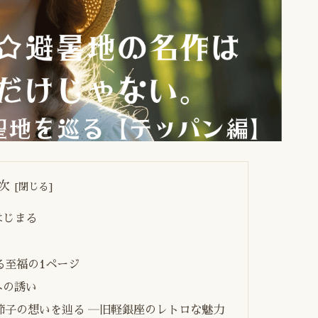
次
はじまる
る至福の1ページ
への誘い
節子の想いを辿る ―旧軽銀座のレトロな魅力