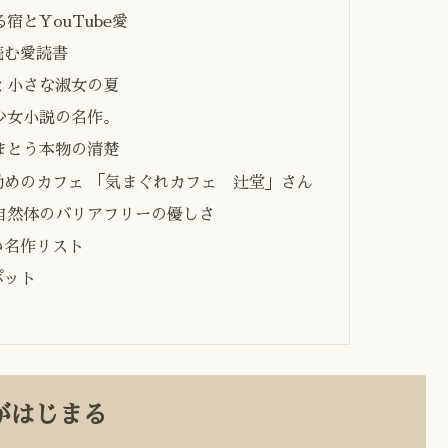
とYouTube愛
読む愛読書
：小さな淑女の夏
少女小説の名作。
まとう本物の清楚
めのカフェ 「気まぐれカフェ 辻堂」さん
自然体のバリアフリーの優しさ
い名作リスト
ポット
がはじまる