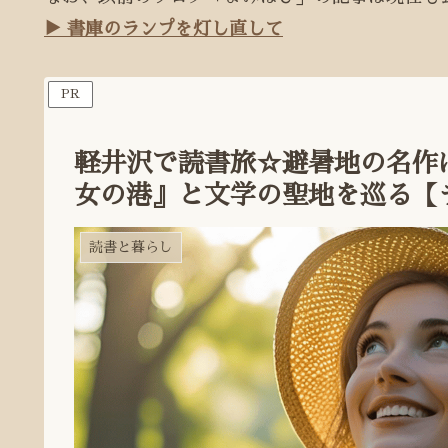
▶ 書庫のランプを灯し直して
PR
軽井沢で読書旅☆避暑地の名作
女の港』と文学の聖地を巡る【
読書と暮らし