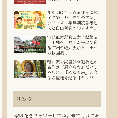
まだ間に合う☆夏休みに親
子で楽しむ『赤毛のアン』
シリーズ｜学年別読書感想
文と自由研究のおすすめガ
イド
池波正太郎真田太平記館＆
上田城へ：真田太平記で巡
る信州の軽井沢から上田へ
の戦国紀行
軽井沢で読書旅☆避暑地の
名作は『風立ちぬ』だけじ
ゃない。『乙女の港』と文
学の聖地を巡る【テッパン
編】
リンク
瑠璃花をフォローしてね。来てくれてあ