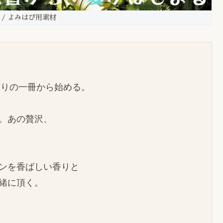
va / よみはぴ用素材
りの一冊から始める。

。あの贅沢、

ンを香ばしい香りと

緒に頂く。
