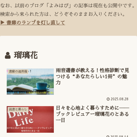
なお、以前のブログ「よみはぴ」の記事は現在も公開中です。
検索から来られた方は、どうぞそのままお入りください。
▶ 書庫のランプを灯し直して
瑠璃花
雨音選書が教える！性格診断で見
書庫の道具箱
つける“あなたらしい1冊”の魅
力
2025.08.28
日々を心地よく暮らすために――
読書と暮らし
ブックレビュアー瑠璃花のとある
一日