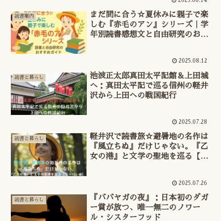
2025.08.14
まだ間に合う☆夏休みに親子で楽
読書案内
しむ『赤毛のアン』シリーズ｜学
年別読書感想文と自由研究のおす
すめガイド
2025.08.12
池波正太郎真田太平記館＆上田城
読書と暮らし
へ：真田太平記で巡る信州の軽井
沢から上田への戦国紀行
2025.07.28
軽井沢で読書旅☆避暑地の名作は
読書と暮らし
『風立ちぬ』だけじゃない。『乙
女の港』と文学の聖地を巡る【テ
ッパン編】
2025.07.26
『ババヤガの夜』：日本初のダガ
読書と暮らし
ー賞が放つ、唯一無二のノワー
ル・シスターフッド