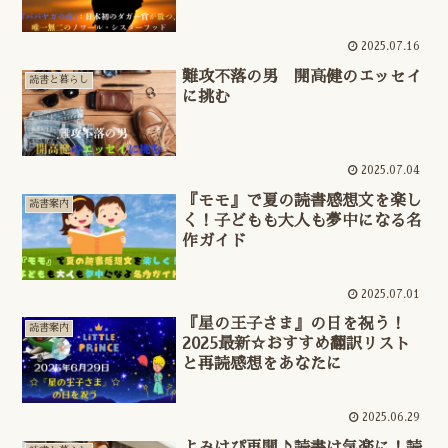
2025.07.16
難攻不落の男 開高健のエッセイ
読書と暮らし
に挑む
2025.07.04
『モモ』で夏の読書感想文を楽し
読書案内
く！子どもも大人も夢中になる名
作ガイド
2025.07.01
『星の王子さま』の日を祝う！
読書案内
2025最新☆おすすめ翻訳リスト
と再読感想をあなたに
2025.06.29
よみはぴ再開♪読書は気楽に！読